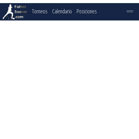
Torneos
Calendario
Posiciones
===