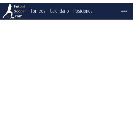
Torneos
Calendario
Posiciones
===