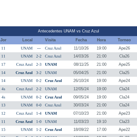
Antecedentes UNAM vs Cruz Azul
Jor
Local
Visita
Fecha
Hora
Torneo
11
UNAM
---
Cruz Azul
11/10/26
19:00
Ape26
11
UNAM
2-2
Cruz Azul
14/03/26
21:00
Cla26
17
Cruz Azul
2-3
UNAM
08/11/25
21:00
Ape25
14
Cruz Azul
3-2
UNAM
05/04/25
21:00
Cla25
14
UNAM
0-2
Cruz Azul
26/10/24
19:00
Ape24
4s
Cruz Azul
2-2
UNAM
12/05/24
19:00
Cla24
4s
UNAM
0-2
Cruz Azul
09/05/24
19:00
Cla24
13
UNAM
0-0
Cruz Azul
30/03/24
21:00
Cla24
12
Cruz Azul
1-4
UNAM
07/10/23
21:00
Ape23
11
Cruz Azul
1-0
UNAM
11/03/23
19:10
Cla23
15
UNAM
1-2
Cruz Azul
18/09/22
17:00
Ape22