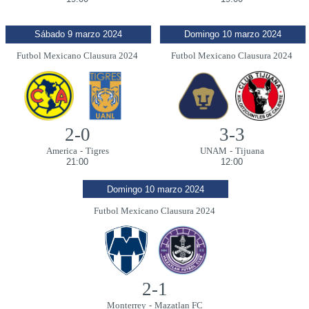
Sábado 9 marzo 2024
Domingo 10 marzo 2024
Futbol Mexicano Clausura 2024
Futbol Mexicano Clausura 2024
2-0
3-3
America
-
Tigres
UNAM
-
Tijuana
21:00
12:00
Domingo 10 marzo 2024
Futbol Mexicano Clausura 2024
2-1
Monterrey
-
Mazatlan FC