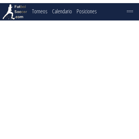
Torneos
Calendario
Posiciones
===