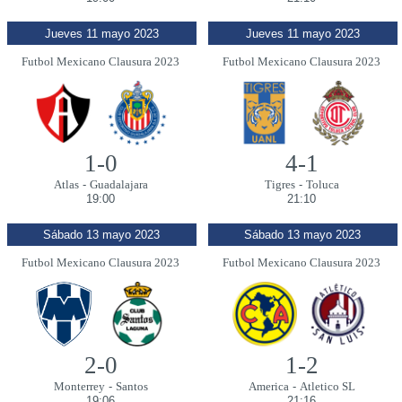
Jueves 11 mayo 2023
Jueves 11 mayo 2023
Futbol Mexicano Clausura 2023
Futbol Mexicano Clausura 2023
1-0
4-1
Atlas
-
Guadalajara
Tigres
-
Toluca
19:00
21:10
Sábado 13 mayo 2023
Sábado 13 mayo 2023
Futbol Mexicano Clausura 2023
Futbol Mexicano Clausura 2023
2-0
1-2
Monterrey
-
Santos
America
-
Atletico SL
19:06
21:16