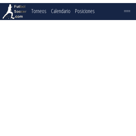
Torneos
Calendario
Posiciones
===