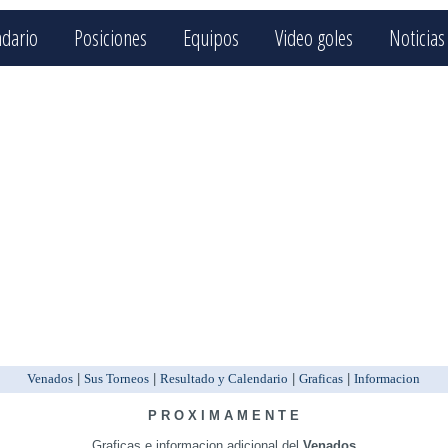
ndario
Posiciones
Equipos
Video goles
Noticias
Venados
|
Sus Torneos
|
Resultado y Calendario
|
Graficas
|
Informacion
P R O X I M A M E N T E
Graficas e informacion adicional del
Venados