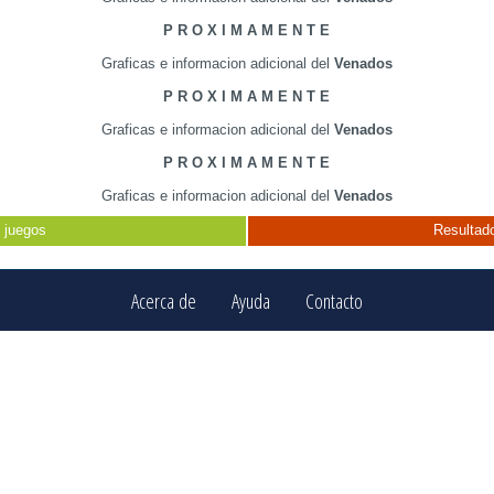
P R O X I M A M E N T E
Graficas e informacion adicional del
Venados
P R O X I M A M E N T E
Graficas e informacion adicional del
Venados
P R O X I M A M E N T E
Graficas e informacion adicional del
Venados
 juegos
Resultado
Acerca de
Ayuda
Contacto