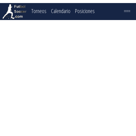
Torneos
Calendario
Posiciones
===