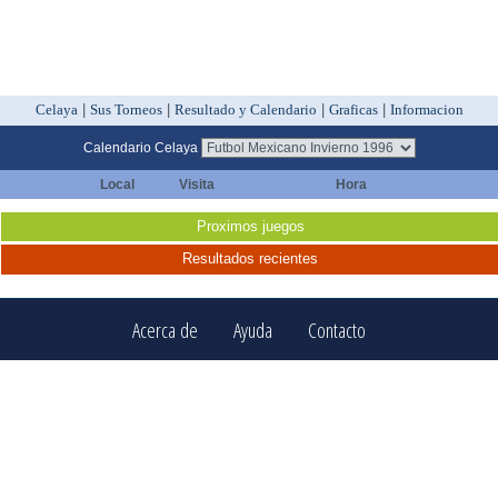
Celaya
|
Sus Torneos
|
Resultado y Calendario
|
Graficas
|
Informacion
Calendario Celaya
Local
Visita
Hora
Proximos juegos
Resultados recientes
Acerca de
Ayuda
Contacto