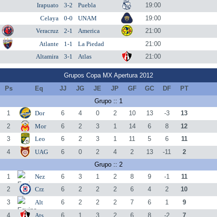
Irapuato
3-2
Puebla
19:00
Celaya
0-0
UNAM
19:00
Veracruz
2-1
America
21:00
Atlante
1-1
La Piedad
21:00
Altamira
3-1
Atlas
21:00
Grupos Copa MX Apertura 2012
Ps
Eq
JJ
JG
JE
JP
GF
GC
DF
PT
Grupo :: 1
1
Dor
6
4
0
2
10
13
-3
13
2
Mor
6
2
3
1
14
6
8
12
3
Leo
6
2
3
1
11
5
6
11
4
UAG
6
0
2
4
2
13
-11
2
Grupo :: 2
1
Nez
6
3
1
2
8
9
-1
11
2
Crz
6
2
2
2
6
4
2
10
3
Alt
6
2
2
2
7
6
1
9
4
Ats
6
1
3
2
6
8
-2
7