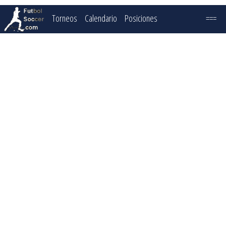
Torneos
Calendario
Posiciones
===