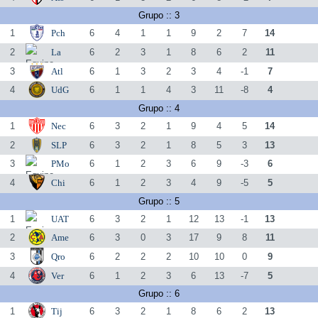
Grupo :: 3
1
Pch
6
4
1
1
9
2
7
14
2
La
6
2
3
1
8
6
2
11
3
Atl
6
1
3
2
3
4
-1
7
4
UdG
6
1
1
4
3
11
-8
4
Grupo :: 4
1
Nec
6
3
2
1
9
4
5
14
2
SLP
6
3
2
1
8
5
3
13
3
PMo
6
1
2
3
6
9
-3
6
4
Chi
6
1
2
3
4
9
-5
5
Grupo :: 5
1
UAT
6
3
2
1
12
13
-1
13
2
Ame
6
3
0
3
17
9
8
11
3
Qro
6
2
2
2
10
10
0
9
4
Ver
6
1
2
3
6
13
-7
5
Grupo :: 6
1
Tij
6
3
2
1
8
6
2
13