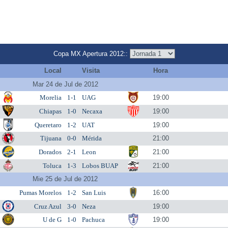
Copa MX Apertura 2012::
Local
Visita
Hora
Mar 24 de Jul de 2012
Morelia
1-1
UAG
19:00
Chiapas
1-0
Necaxa
19:00
Queretaro
1-2
UAT
19:00
Tijuana
0-0
Mérida
21:00
Dorados
2-1
Leon
21:00
Toluca
1-3
Lobos BUAP
21:00
Mie 25 de Jul de 2012
Pumas Morelos
1-2
San Luis
16:00
Cruz Azul
3-0
Neza
19:00
U de G
1-0
Pachuca
19:00