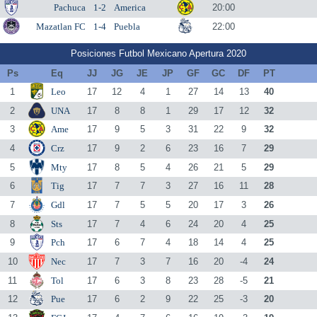
Pachuca
1-2
America
20:00
Mazatlan FC
1-4
Puebla
22:00
Posiciones Futbol Mexicano Apertura 2020
Ps
Eq
JJ
JG
JE
JP
GF
GC
DF
PT
1
Leo
17
12
4
1
27
14
13
40
2
UNA
17
8
8
1
29
17
12
32
3
Ame
17
9
5
3
31
22
9
32
4
Crz
17
9
2
6
23
16
7
29
5
Mty
17
8
5
4
26
21
5
29
6
Tig
17
7
7
3
27
16
11
28
7
Gdl
17
7
5
5
20
17
3
26
8
Sts
17
7
4
6
24
20
4
25
9
Pch
17
6
7
4
18
14
4
25
10
Nec
17
7
3
7
16
20
-4
24
11
Tol
17
6
3
8
23
28
-5
21
12
Pue
17
6
2
9
22
25
-3
20