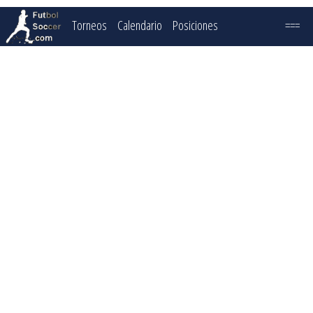
Torneos
Calendario
Posiciones
===