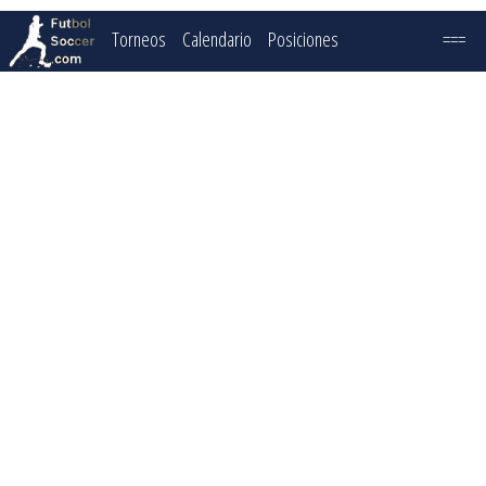
Torneos
Calendario
Posiciones
===