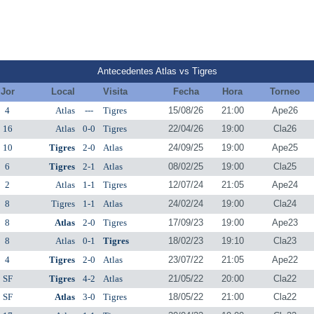
Antecedentes Atlas vs Tigres
Jor
Local
Visita
Fecha
Hora
Torneo
4
Atlas
---
Tigres
15/08/26
21:00
Ape26
16
Atlas
0-0
Tigres
22/04/26
19:00
Cla26
10
Tigres
2-0
Atlas
24/09/25
19:00
Ape25
6
Tigres
2-1
Atlas
08/02/25
19:00
Cla25
2
Atlas
1-1
Tigres
12/07/24
21:05
Ape24
8
Tigres
1-1
Atlas
24/02/24
19:00
Cla24
8
Atlas
2-0
Tigres
17/09/23
19:00
Ape23
8
Atlas
0-1
Tigres
18/02/23
19:10
Cla23
4
Tigres
2-0
Atlas
23/07/22
21:05
Ape22
SF
Tigres
4-2
Atlas
21/05/22
20:00
Cla22
SF
Atlas
3-0
Tigres
18/05/22
21:00
Cla22