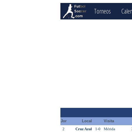
Torneos
Cale
Jor
Local
Visita
2
Cruz Azul
1-0
Mérida