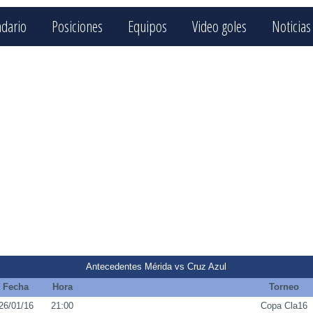
ndario
Posiciones
Equipos
Video goles
Noticias
Antecedentes Mérida vs Cruz Azul
Fecha
Hora
Torneo
26/01/16
21:00
Copa Cla16