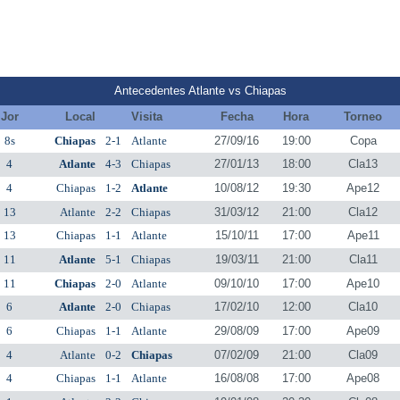
Antecedentes Atlante vs Chiapas
Jor
Local
Visita
Fecha
Hora
Torneo
8s
Chiapas
2-1
Atlante
27/09/16
19:00
Copa
4
Atlante
4-3
Chiapas
27/01/13
18:00
Cla13
4
Chiapas
1-2
Atlante
10/08/12
19:30
Ape12
13
Atlante
2-2
Chiapas
31/03/12
21:00
Cla12
13
Chiapas
1-1
Atlante
15/10/11
17:00
Ape11
11
Atlante
5-1
Chiapas
19/03/11
21:00
Cla11
11
Chiapas
2-0
Atlante
09/10/10
17:00
Ape10
6
Atlante
2-0
Chiapas
17/02/10
12:00
Cla10
6
Chiapas
1-1
Atlante
29/08/09
17:00
Ape09
4
Atlante
0-2
Chiapas
07/02/09
21:00
Cla09
4
Chiapas
1-1
Atlante
16/08/08
17:00
Ape08