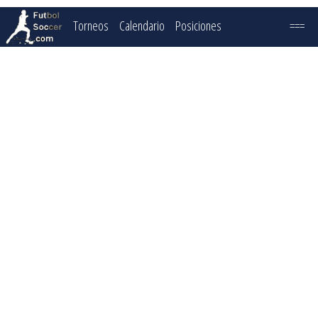
Torneos
Calendario
Posiciones
===