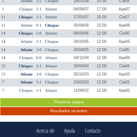
1
Atlante
2-2
Chiapas
19/01/08
20:30
Cla08
1
Chiapas
1-1
Atlante
04/08/07
17:00
Ape07
11
Chiapas
2-1
Atlante
17/03/07
15:00
Cla07
11
Atlante
0-1
Chiapas
30/09/06
15:00
Ape06
14
Chiapas
1-0
Atlante
08/04/06
12:00
Cla06
14
Atlante
1-1
Chiapas
29/10/05
12:00
Ape05
14
Atlante
2-0
Chiapas
20/04/05
12:00
Cla05
14
Chiapas
0-0
Atlante
04/11/04
12:00
Ape04
15
Chiapas
2-1
Atlante
18/04/04
12:00
Cla04
15
Atlante
3-0
Chiapas
26/10/03
12:00
Ape03
7
Atlante
5-1
Chiapas
23/02/03
12:00
Cla03
7
Chiapas
1-1
Atlante
11/09/02
12:00
Ape02
Proximos juegos
Resultados recientes
Acerca de
Ayuda
Contacto