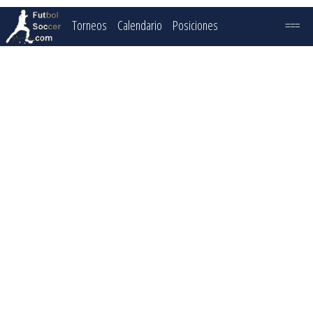
Torneos
Calendario
Posiciones
===