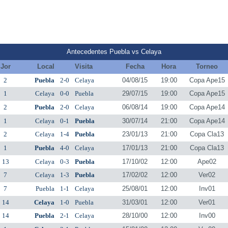
Antecedentes Puebla vs Celaya
Jor
Local
Visita
Fecha
Hora
Torneo
2
Puebla
2-0
Celaya
04/08/15
19:00
Copa Ape15
1
Celaya
0-0
Puebla
29/07/15
19:00
Copa Ape15
2
Puebla
2-0
Celaya
06/08/14
19:00
Copa Ape14
1
Celaya
0-1
Puebla
30/07/14
21:00
Copa Ape14
2
Celaya
1-4
Puebla
23/01/13
21:00
Copa Cla13
1
Puebla
4-0
Celaya
17/01/13
21:00
Copa Cla13
13
Celaya
0-3
Puebla
17/10/02
12:00
Ape02
7
Celaya
1-3
Puebla
17/02/02
12:00
Ver02
7
Puebla
1-1
Celaya
25/08/01
12:00
Inv01
14
Celaya
1-0
Puebla
31/03/01
12:00
Ver01
14
Puebla
2-1
Celaya
28/10/00
12:00
Inv00