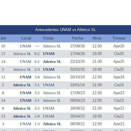
Antecedentes UNAM vs Atletico SL
Jor
Local
Visita
Fecha
Hora
Torneo
10
UNAM
---
Atletico SL
27/09/26
12:00
Ape26
15
Atletico SL
0-2
UNAM
17/04/26
19:00
Cla26
14
UNAM
0-1
Atletico SL
22/10/25
21:00
Ape25
5
Atletico SL
2-3
UNAM
02/02/25
19:00
Cla25
12
UNAM
3-0
Atletico SL
20/10/24
12:00
Ape24
2
Atletico SL
3-1
UNAM
19/01/24
21:00
Cla24
8
UNAM
3-2
Atletico SL
17/09/23
12:00
Ape23
14
UNAM
3-1
Atletico SL
09/04/23
12:00
Cla23
9
Atletico SL
3-2
UNAM
18/08/22
21:05
Ape22
15
Atletico SL
2-0
UNAM
20/04/22
19:00
Cla22
3
UNAM
1-3
Atletico SL
08/08/21
12:00
Ape21