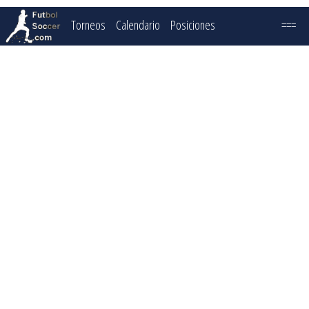
Torneos
Calendario
Posiciones
===