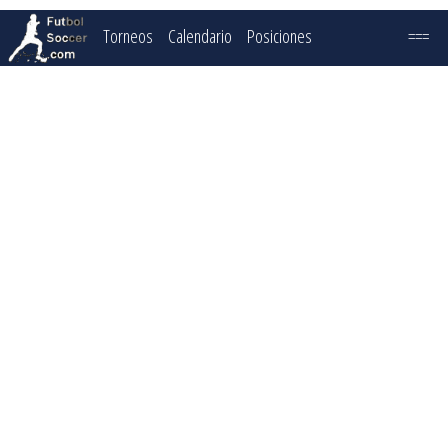
Torneos
Calendario
Posiciones
===