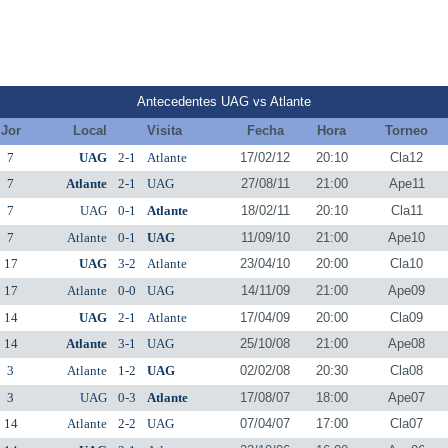
Antecedentes UAG vs Atlante
Jor
Local
Visita
Fecha
Hora
Torneo
7
UAG
2-1
Atlante
17/02/12
20:10
Cla12
7
Atlante
2-1
UAG
27/08/11
21:00
Ape11
7
UAG
0-1
Atlante
18/02/11
20:10
Cla11
7
Atlante
0-1
UAG
11/09/10
21:00
Ape10
17
UAG
3-2
Atlante
23/04/10
20:00
Cla10
17
Atlante
0-0
UAG
14/11/09
21:00
Ape09
14
UAG
2-1
Atlante
17/04/09
20:00
Cla09
14
Atlante
3-1
UAG
25/10/08
21:00
Ape08
3
Atlante
1-2
UAG
02/02/08
20:30
Cla08
3
UAG
0-3
Atlante
17/08/07
18:00
Ape07
14
Atlante
2-2
UAG
07/04/07
17:00
Cla07