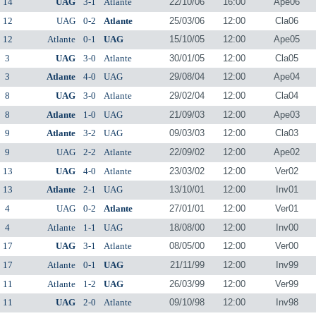
14
UAG
3-1
Atlante
22/10/06
16:00
Ape06
12
UAG
0-2
Atlante
25/03/06
12:00
Cla06
12
Atlante
0-1
UAG
15/10/05
12:00
Ape05
3
UAG
3-0
Atlante
30/01/05
12:00
Cla05
3
Atlante
4-0
UAG
29/08/04
12:00
Ape04
8
UAG
3-0
Atlante
29/02/04
12:00
Cla04
8
Atlante
1-0
UAG
21/09/03
12:00
Ape03
9
Atlante
3-2
UAG
09/03/03
12:00
Cla03
9
UAG
2-2
Atlante
22/09/02
12:00
Ape02
13
UAG
4-0
Atlante
23/03/02
12:00
Ver02
13
Atlante
2-1
UAG
13/10/01
12:00
Inv01
4
UAG
0-2
Atlante
27/01/01
12:00
Ver01
4
Atlante
1-1
UAG
18/08/00
12:00
Inv00
17
UAG
3-1
Atlante
08/05/00
12:00
Ver00
17
Atlante
0-1
UAG
21/11/99
12:00
Inv99
11
Atlante
1-2
UAG
26/03/99
12:00
Ver99
11
UAG
2-0
Atlante
09/10/98
12:00
Inv98