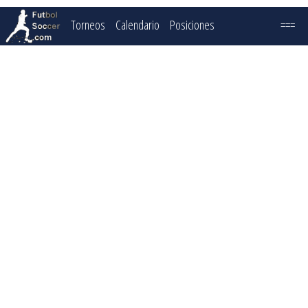
Torneos
Calendario
Posiciones
===