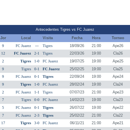
Antecedentes Tigres vs FC Juarez
Jor
Local
Visita
Fecha
Hora
Torneo
9
FC Juarez
---
Tigres
18/09/26
21:00
Ape26
12
FC Juarez
2-1
Tigres
22/03/26
19:00
Cla26
2
Tigres
1-0
FC Juarez
19/07/25
19:00
Ape25
9
Tigres
0-1
FC Juarez
25/02/25
19:00
Cla25
9
FC Juarez
0-1
Tigres
22/09/24
19:00
Ape24
9
Tigres
1-0
FC Juarez
28/02/24
19:00
Cla24
2
FC Juarez
1-1
Tigres
07/07/23
21:00
Ape23
7
Tigres
0-0
FC Juarez
14/02/23
19:00
Cla23
5
FC Juarez
0-1
Tigres
26/07/22
19:00
Ape22
7
FC Juarez
2-3
Tigres
25/02/22
21:00
Cla22
17
Tigres
3-0
FC Juarez
06/11/21
21:00
Ape21