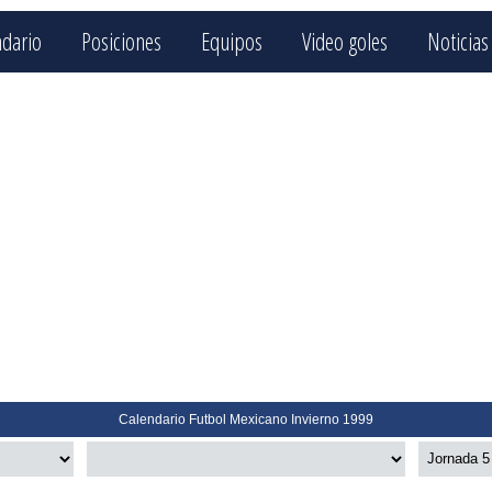
ndario
Posiciones
Equipos
Video goles
Noticias
Calendario Futbol Mexicano Invierno 1999