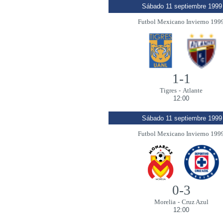
Sábado 11 septiembre 1999
Futbol Mexicano Invierno 199
1-1
Tigres
-
Atlante
12:00
Sábado 11 septiembre 1999
Futbol Mexicano Invierno 199
0-3
Morelia
-
Cruz Azul
12:00