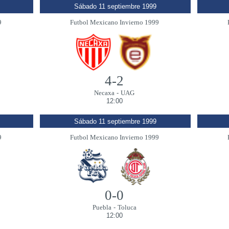
Sábado 11 septiembre 1999
9
Futbol Mexicano Invierno 1999
4-2
Necaxa
-
UAG
12:00
Sábado 11 septiembre 1999
9
Futbol Mexicano Invierno 1999
0-0
Puebla
-
Toluca
12:00