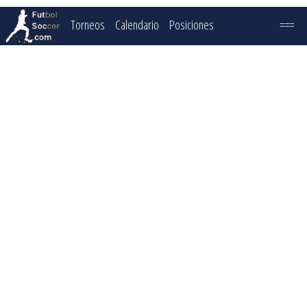
Torneos
Calendario
Posiciones
===