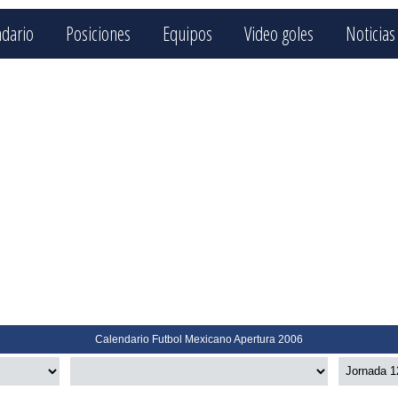
ndario
Posiciones
Equipos
Video goles
Noticias
Calendario Futbol Mexicano Apertura 2006