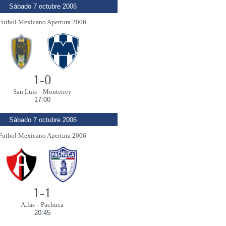
Sábado 7 octubre 2006
Futbol Mexicano Apertura 2006
1-0
San Luis
-
Monterrey
17:00
Sábado 7 octubre 2006
Futbol Mexicano Apertura 2006
1-1
Atlas
-
Pachuca
20:45