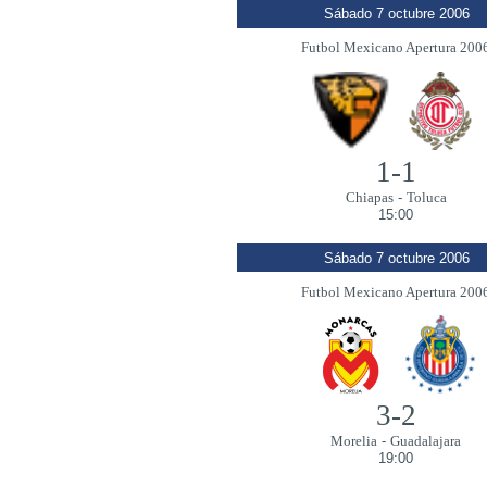
Sábado 7 octubre 2006
Futbol Mexicano Apertura 200
1-1
Chiapas
-
Toluca
15:00
Sábado 7 octubre 2006
Futbol Mexicano Apertura 200
3-2
Morelia
-
Guadalajara
19:00