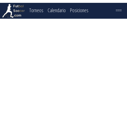
Torneos
Calendario
Posiciones
===