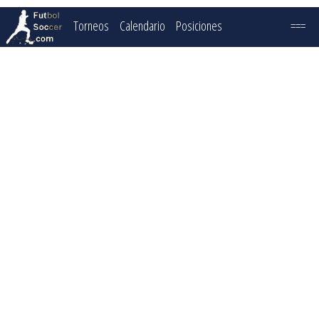
Torneos
Calendario
Posiciones
===