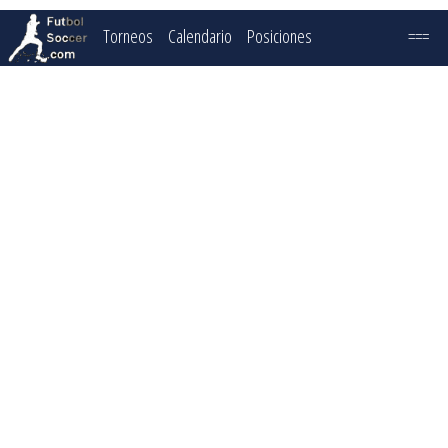
Torneos
Calendario
Posiciones
===