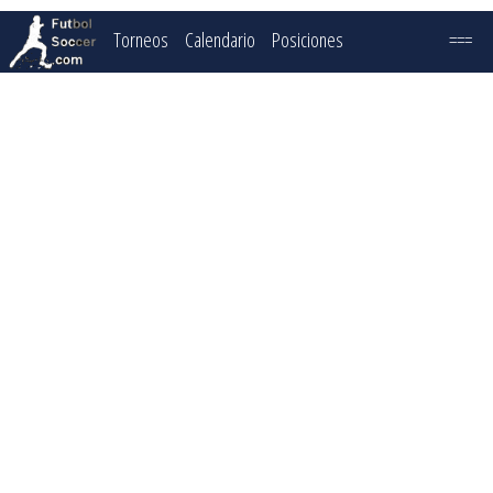
Torneos
Calendario
Posiciones
===