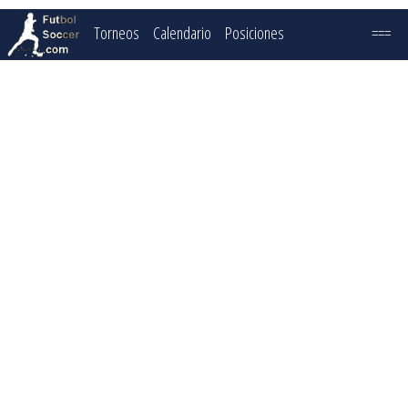
Torneos
Calendario
Posiciones
===