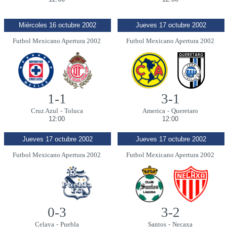
Miércoles 16 octubre 2002
Jueves 17 octubre 2002
Futbol Mexicano Apertura 2002
Futbol Mexicano Apertura 2002
1-1
3-1
Cruz Azul
-
Toluca
America
-
Queretaro
12:00
12:00
Jueves 17 octubre 2002
Jueves 17 octubre 2002
Futbol Mexicano Apertura 2002
Futbol Mexicano Apertura 2002
0-3
3-2
Celaya
-
Puebla
Santos
-
Necaxa