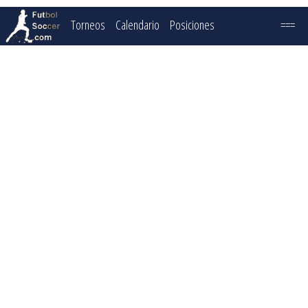
Torneos
Calendario
Posiciones
===