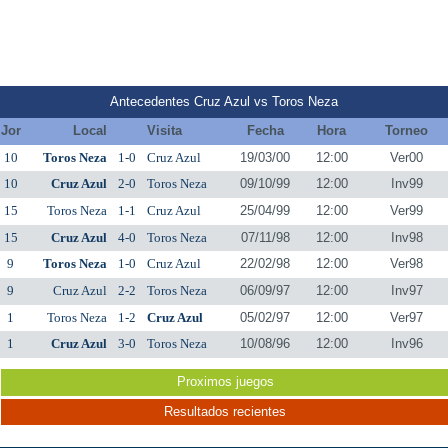
Antecedentes Cruz Azul vs Toros Neza
Jor
Local
Visita
Fecha
Hora
Torneo
10
Toros Neza
1-0
Cruz Azul
19/03/00
12:00
Ver00
10
Cruz Azul
2-0
Toros Neza
09/10/99
12:00
Inv99
15
Toros Neza
1-1
Cruz Azul
25/04/99
12:00
Ver99
15
Cruz Azul
4-0
Toros Neza
07/11/98
12:00
Inv98
9
Toros Neza
1-0
Cruz Azul
22/02/98
12:00
Ver98
9
Cruz Azul
2-2
Toros Neza
06/09/97
12:00
Inv97
1
Toros Neza
1-2
Cruz Azul
05/02/97
12:00
Ver97
1
Cruz Azul
3-0
Toros Neza
10/08/96
12:00
Inv96
Proximos juegos
Resultados recientes