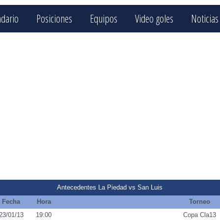
ndario
Posiciones
Equipos
Video goles
Noticias
Antecedentes La Piedad vs San Luis
Fecha
Hora
Torneo
23/01/13
19:00
Copa Cla13