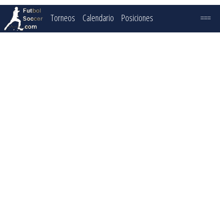
Torneos
Calendario
Posiciones
===