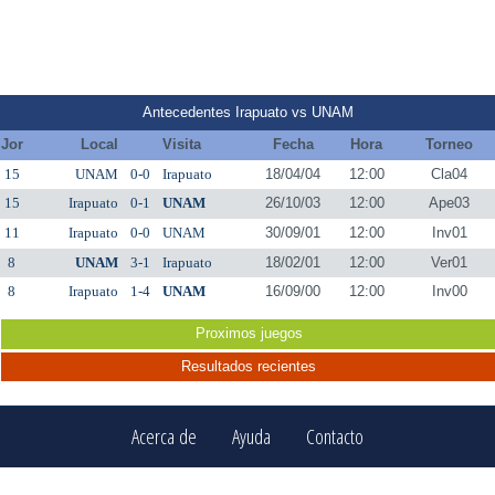
Antecedentes Irapuato vs UNAM
Jor
Local
Visita
Fecha
Hora
Torneo
15
UNAM
0-0
Irapuato
18/04/04
12:00
Cla04
15
Irapuato
0-1
UNAM
26/10/03
12:00
Ape03
11
Irapuato
0-0
UNAM
30/09/01
12:00
Inv01
8
UNAM
3-1
Irapuato
18/02/01
12:00
Ver01
8
Irapuato
1-4
UNAM
16/09/00
12:00
Inv00
Proximos juegos
Resultados recientes
Acerca de
Ayuda
Contacto