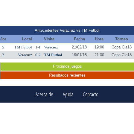
Antecedentes Veracruz vs TM Futbol
Jor
Local
Visita
Fecha
Hora
Torneo
5
TM Futbol
1-1
Veracruz
21/02/18
19:00
Copa Cla18
2
Veracruz
0-2
TM Futbol
16/01/18
21:00
Copa Cla18
Proximos juegos
Resultados recientes
Acerca de
Ayuda
Contacto