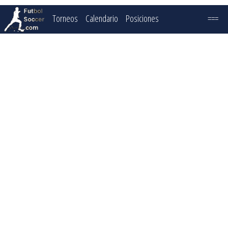
Torneos
Calendario
Posiciones
===