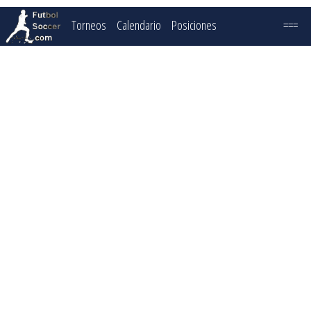
Torneos
Calendario
Posiciones
===