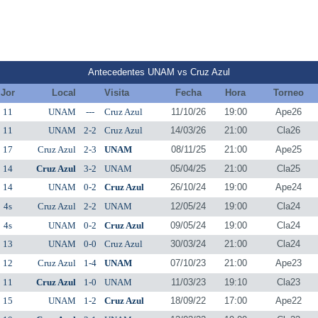
Antecedentes UNAM vs Cruz Azul
Jor
Local
Visita
Fecha
Hora
Torneo
11
UNAM
---
Cruz Azul
11/10/26
19:00
Ape26
11
UNAM
2-2
Cruz Azul
14/03/26
21:00
Cla26
17
Cruz Azul
2-3
UNAM
08/11/25
21:00
Ape25
14
Cruz Azul
3-2
UNAM
05/04/25
21:00
Cla25
14
UNAM
0-2
Cruz Azul
26/10/24
19:00
Ape24
4s
Cruz Azul
2-2
UNAM
12/05/24
19:00
Cla24
4s
UNAM
0-2
Cruz Azul
09/05/24
19:00
Cla24
13
UNAM
0-0
Cruz Azul
30/03/24
21:00
Cla24
12
Cruz Azul
1-4
UNAM
07/10/23
21:00
Ape23
11
Cruz Azul
1-0
UNAM
11/03/23
19:10
Cla23
15
UNAM
1-2
Cruz Azul
18/09/22
17:00
Ape22