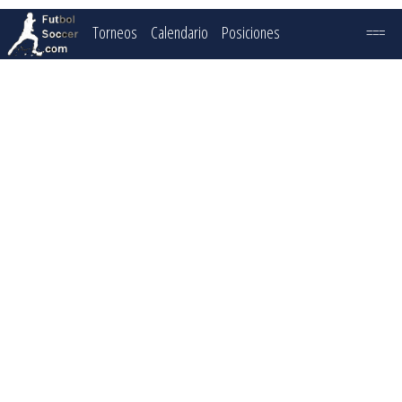
Torneos
Calendario
Posiciones
===