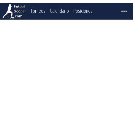
Torneos
Calendario
Posiciones
===