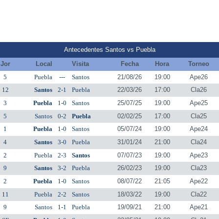
Antecedentes Santos vs Puebla
Jor
Local
Visita
Fecha
Hora
Torneo
5
Puebla
---
Santos
21/08/26
19:00
Ape26
12
Santos
2-1
Puebla
22/03/26
17:00
Cla26
3
Puebla
1-0
Santos
25/07/25
19:00
Ape25
5
Santos
0-2
Puebla
02/02/25
17:00
Cla25
1
Puebla
1-0
Santos
05/07/24
19:00
Ape24
4
Santos
3-0
Puebla
31/01/24
21:00
Cla24
2
Puebla
2-3
Santos
07/07/23
19:00
Ape23
9
Santos
3-2
Puebla
26/02/23
19:00
Cla23
2
Puebla
1-0
Santos
08/07/22
21:05
Ape22
11
Puebla
2-2
Santos
18/03/22
19:00
Cla22
9
Santos
1-1
Puebla
19/09/21
21:00
Ape21