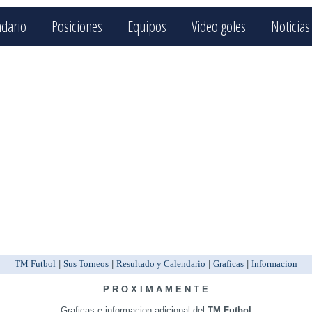
ndario
Posiciones
Equipos
Video goles
Noticias
TM Futbol
|
Sus Torneos
|
Resultado y Calendario
|
Graficas
|
Informacion
P R O X I M A M E N T E
Graficas e informacion adicional del
TM Futbol