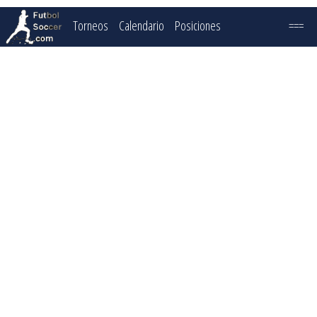
Torneos
Calendario
Posiciones
===